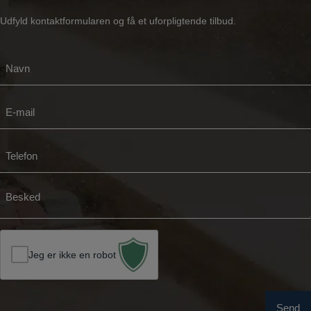
Udfyld kontaktformularen og få et uforpligtende tilbud.
N
a
v
E
n
-
*
m
T
a
e
i
l
l
B
e
*
e
f
s
o
k
n
Jeg er ikke en robot
e
*
d
*