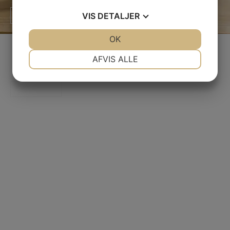
VIS
DETALJER
Læs mere
JA
NEJ
OK
JA
NEJ
NØDVENDIGE
PRÆFERENCER
AFVIS ALLE
Faxe
JA
NEJ
JA
NEJ
Læs mere
MARKETING
STATISTIK