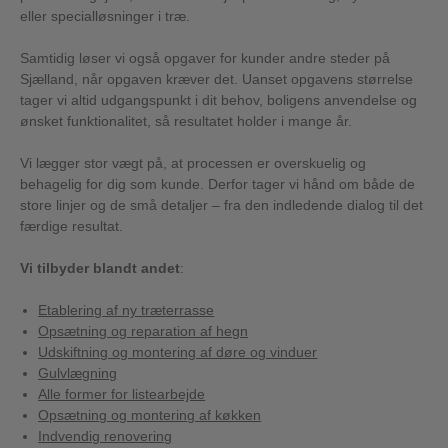
eller specialløsninger i træ.
Samtidig løser vi også opgaver for kunder andre steder på
Sjælland, når opgaven kræver det. Uanset opgavens størrelse
tager vi altid udgangspunkt i dit behov, boligens anvendelse og
ønsket funktionalitet, så resultatet holder i mange år.
Vi lægger stor vægt på, at processen er overskuelig og
behagelig for dig som kunde. Derfor tager vi hånd om både de
store linjer og de små detaljer – fra den indledende dialog til det
færdige resultat.
Vi tilbyder blandt andet
:
Etablering af ny træterrasse
Opsætning og reparation af hegn
Udskiftning og montering af døre og vinduer
Gulvlægning
Alle former for listearbejde
Opsætning og montering af køkken
Indvendig renovering