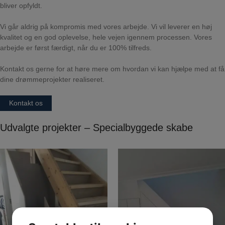
bliver opfyldt.
Vi går aldrig på kompromis med vores arbejde. Vi vil leverer en høj
kvalitet og en god oplevelse, hele vejen igennem processen. Vores
arbejde er først færdigt, når du er 100% tilfreds.
Kontakt os gerne for at høre mere om hvordan vi kan hjælpe med at få
dine drømmeprojekter realiseret.
Kontakt os
Udvalgte projekter – Specialbyggede skabe