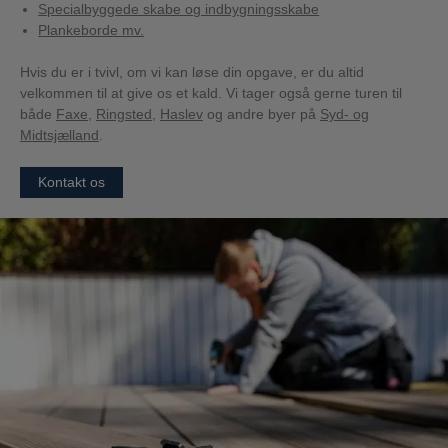
Specialbyggede skabe og indbygningsskabe
Plankeborde mv.
Hvis du er i tvivl, om vi kan løse din opgave, er du altid
velkommen til at give os et kald. Vi tager også gerne turen til
både
Faxe
,
Ringsted
,
Haslev
og andre byer på
Syd- og
Midtsjælland
.
Kontakt os